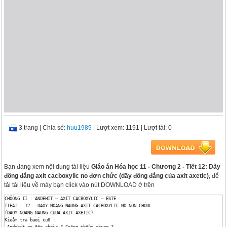
3 trang
|
Chia sẻ:
huu1989
| Lượt xem: 1191
| Lượt tải: 0
Bạn đang xem nội dung tài liệu
Giáo án Hóa học 11 - Chương 2 - Tiết 12: Dãy
đồng đẳng axit cacboxylic no đơn chức (dãy đồng đẳng của axit axetic)
, để
tải tài liệu về máy bạn click vào nút DOWNLOAD ở trên
CHÖÔNG II : ANDEHIT – AXIT CACBOXYLIC – ESTE .

TIEÁT : 12 . DAÕY ÑOÀNG ÑAÚNG AXIT CACBOXYLIC NO ÑÔN CHÖÙC .

(DAÕY ÑOÀNG ÑAÚNG CUÛA AXIT AXETIC)

Kieåm tra baøi cuõ : 

 Andehit no ñôn chöùc ? Coâng thöùc chung ?
