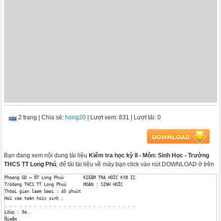
2 trang
|
Chia sẻ:
hong20
| Lượt xem: 831
| Lượt tải: 0
Bạn đang xem nội dung tài liệu
Kiểm tra học kỳ II - Môn: Sinh Học - Trường
THCS TT Long Phú
, để tải tài liệu về máy bạn click vào nút DOWNLOAD ở trên
Phoøng GD – ÑT Long Phuù 	KIEÅM TRA HOÏC KYØ II

Tröôøng THCS TT Long Phuù	MOÂN : SINH HOÏC

Thôøi gian laøm baøi : 45 phuùt 

Hoï vaø teân hoïc sinh :

. . . . . . . . . . . . . . . . . . . . . . . . . . .

Lôùp : 9a..

Ñieåm 
