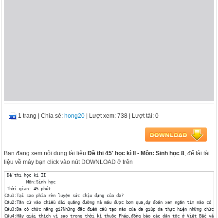
1 trang
|
Chia sẻ:
hong20
| Lượt xem: 738
| Lượt tải: 0
Bạn đang xem nội dung tài liệu
Đề thi 45' học kì II - Môn: Sinh học 8
, để tải tài
liệu về máy bạn click vào nút DOWNLOAD ở trên
 Đề thi học kì II

 	 Môn:Sinh học

 Thời gian: 45 phút

Câu1:Tại sao phỉa rèn luyện sức chịu đựng của da?

Câu2:Tăn cứ vào chiều dài quãng đường mà máu được bơm qua,dự đoán xem ngăn tim nào có th
Câu3:Da có chức năng gì?Những đăc điểm cấu tạo nào của da giúp da thực hiện những chức n
Câu4:Hãy giải thích vì sao trong thời kì thuộc Pháp,đồng bào các dân tộc ở Việt Bắc và T