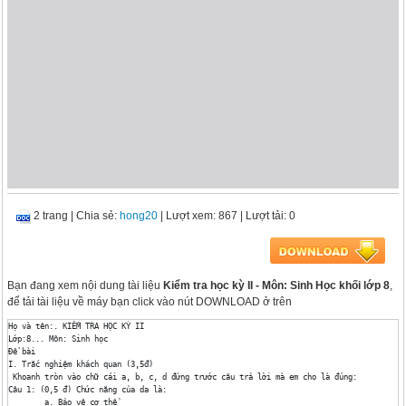
2 trang
|
Chia sẻ:
hong20
| Lượt xem: 867
| Lượt tải: 0
Bạn đang xem nội dung tài liệu
Kiểm tra học kỳ II - Môn: Sinh Học khối lớp 8
,
để tải tài liệu về máy bạn click vào nút DOWNLOAD ở trên
Họ và tên:. KIỂM TRA HỌC KỲ II

Lớp:8... Môn: Sinh học

Đề bài

I. Trắc nghiệm khách quan (3,5đ)

 Khoanh tròn vào chữ cái a, b, c, d đứng trước câu trả lời mà em cho là đúng:

Câu 1: (0,5 đ) Chức năng của da là: 

	a. Bảo vệ cơ thể
