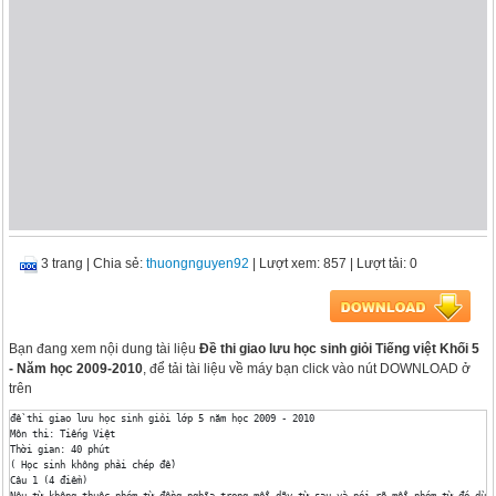
3 trang
|
Chia sẻ:
thuongnguyen92
| Lượt xem: 857
| Lượt tải: 0
Bạn đang xem nội dung tài liệu
Đề thi giao lưu học sinh giỏi Tiếng việt Khối 5
- Năm học 2009-2010
, để tải tài liệu về máy bạn click vào nút DOWNLOAD ở
trên
đề thi giao lưu học sinh giỏi lớp 5 năm học 2009 - 2010

Môn thi: Tiếng Việt

Thời gian: 40 phút

( Học sinh không phải chép đề)

Câu 1 (4 điểm)

Nêu từ không thuộc nhóm từ đồng nghĩa trong mỗi dãy từ sau và nói rõ mỗi nhóm từ đó dùng