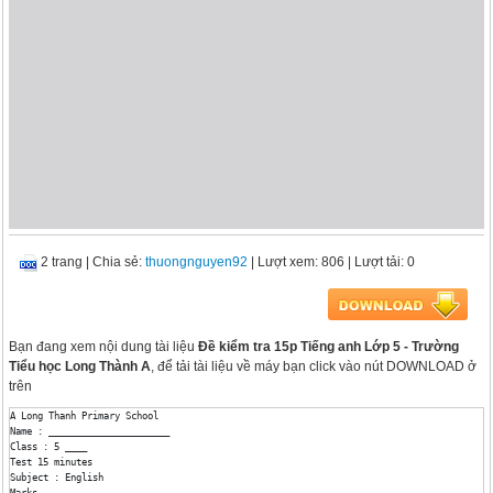
2 trang
|
Chia sẻ:
thuongnguyen92
| Lượt xem: 806
| Lượt tải: 0
Bạn đang xem nội dung tài liệu
Đề kiểm tra 15p Tiếng anh Lớp 5 - Trường
Tiểu học Long Thành A
, để tải tài liệu về máy bạn click vào nút DOWNLOAD ở
trên
A Long Thanh Primary School

Name : ______________________

Class : 5 ____

Test 15 minutes

Subject : English

Marks
