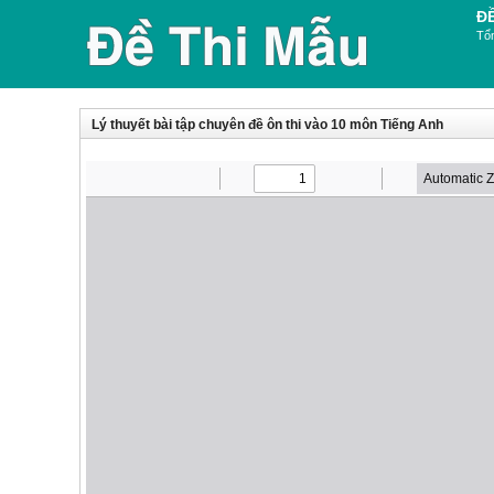
Đ
Tổn
Lý thuyết bài tập chuyên đề ôn thi vào 10 môn Tiếng Anh