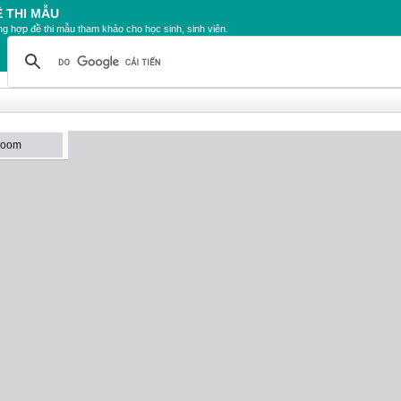
Ề THI MẪU
g hợp đề thi mẫu tham khảo cho học sinh, sinh viên.