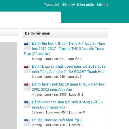
Trang chủ
Đăng ký
Đăng nhập
Liên hệ
Đề thi liên quan
Đề thi thử học kì II môn Tiếng Anh Lớp 9 - Năm
học 2016-2017 - Trường THCS Nguyễn Trung
Trực (Có đáp án)
5 trang | Lượt xem: 521 | Lượt tải: 0
Đề thi khảo sát chất lượng năm học 2018-2019
môn Tiếng Anh Lớp 9 - Sở GD&ĐT Thanh Hóa
3 trang | Lượt xem: 288 | Lượt tải: 0
Đề thi tuyển sinh lớp 10 năng khiếu – năm học
2001-2002 môn: Anh Văn
4 trang | Lượt xem: 1906 | Lượt tải: 2
Đề thi chọn học sinh giỏi khối 9 bảng A đề 1 –
môn Anh (Thanh Hóa)
12 trang | Lượt xem: 4543 | Lượt tải: 0
Ôn tập Toán học cuối năm lớp 1
2 trang | Lượt xem: 1209 | Lượt tải: 0