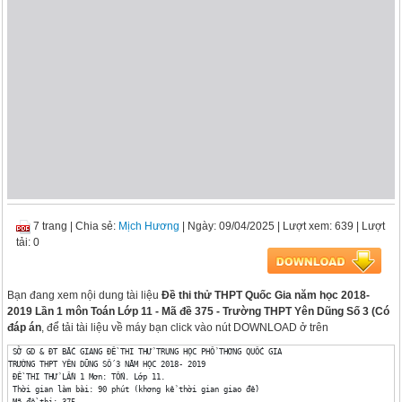
7 trang
|
Chia sẻ:
Mịch Hương
| Ngày: 09/04/2025
| Lượt xem: 639
| Lượt
tải: 0
Bạn đang xem nội dung tài liệu
Đề thi thử THPT Quốc Gia năm học 2018-
2019 Lần 1 môn Toán Lớp 11 - Mã đề 375 - Trường THPT Yên Dũng Số 3 (Có
đáp án
, để tải tài liệu về máy bạn click vào nút DOWNLOAD ở trên
 SỞ GD & ĐT BẮC GIANG ĐỀ THI THỬ TRUNG HỌC PHỔ THƠNG QUỐC GIA 

TRƯỜNG THPT YÊN DŨNG SỐ 3 NĂM HỌC 2018- 2019 

 ĐỀ THI THỬ LẦN 1 Mơn: TỐN. Lớp 11. 

 Thời gian làm bài: 90 phút (khơng kể thời gian giao đề) 

 Mã đề thi: 375 
