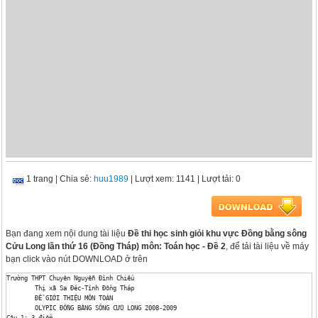
1 trang
|
Chia sẻ:
huu1989
| Lượt xem: 1141
| Lượt tải: 0
Bạn đang xem nội dung tài liệu
Đề thi học sinh giỏi khu vực Đồng bằng sông
Cửu Long lần thứ 16 (Đồng Tháp) môn: Toán học - Đề 2
, để tải tài liệu về máy
bạn click vào nút DOWNLOAD ở trên
Trường THPT Chuyên Nguyễn Đình Chiểu

	Thị xã Sa Đéc-Tỉnh Đồng Tháp

	ĐỀ GIỚI THIỆU MÔN TOÁN

	OLYPIC ĐỒNG BẰNG SÔNG CỬU LONG 2008-2009

Câu 1: 3 điểm 
