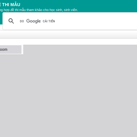
Ề THI MẪU
g hợp đề thi mẫu tham khảo cho học sinh, sinh viên.