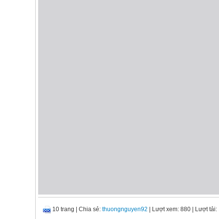
10 trang
|
Chia sẻ:
thuongnguyen92
| Lượt xem: 880
| Lượt tải: