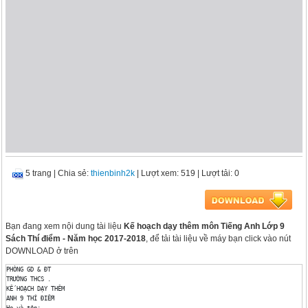
5 trang
|
Chia sẻ:
thienbinh2k
| Lượt xem: 519
| Lượt tải: 0
Bạn đang xem nội dung tài liệu
Kế hoạch dạy thêm môn Tiếng Anh Lớp 9
Sách Thí điểm - Năm học 2017-2018
, để tải tài liệu về máy bạn click vào nút
DOWNLOAD ở trên
PHÒNG GD & ĐT 

TRƯỜNG THCS .

KẾ HOẠCH DẠY THÊM

ANH 9 THÍ ĐIỂM

Họ và tên: .
