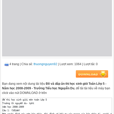
4 trang
|
Chia sẻ:
thuongnguyen92
| Lượt xem: 1064
| Lượt tải: 0
Bạn đang xem nội dung tài liệu
Đề và đáp án thi học sinh giỏi Toán Lớp 5 -
Năm học 2008-2009 - Trường Tiểu học Nguyễn Du
, để tải tài liệu về máy bạn
click vào nút DOWNLOAD ở trên
đề thi học sinh giỏi môn toán Lớp 5

Trường th nguyễn du- tpht

năm học 2008-2009

Câu 1: (5điểm)

Một người đánh máy một bản thảo. Khi đánh số thứ tự các trang của bản thảo ấy, người thợ