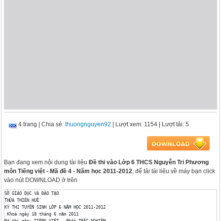
4 trang
|
Chia sẻ:
thuongnguyen92
| Lượt xem: 1154
| Lượt tải: 5
Bạn đang xem nội dung tài liệu
Đề thi vào Lớp 6 THCS Nguyễn Tri Phương
môn Tiếng việt - Mã đề 4 - Năm học 2011-2012
, để tải tài liệu về máy bạn click
vào nút DOWNLOAD ở trên
SỞ GIÁO DỤC VÀ ĐÀO TẠO

THỪA THIÊN HUẾ

KỲ THI TUYỂN SINH LỚP 6 NĂM HỌC 2011-2012

 Khoá ngày 18 tháng 6 năm 2011

Đề thi môn: TIẾNG VIỆT – Phần TRẮC NGHIỆM
