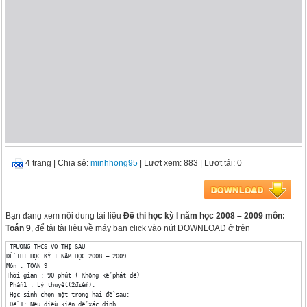
4 trang
|
Chia sẻ:
minhhong95
| Lượt xem: 883
| Lượt tải: 0
Bạn đang xem nội dung tài liệu
Đề thi học kỳ I năm học 2008 – 2009 môn:
Toán 9
, để tải tài liệu về máy bạn click vào nút DOWNLOAD ở trên
 TRƯỜNG THCS VÕ THỊ SÁU

ĐỀ THI HỌC KỲ I NĂM HỌC 2008 – 2009

Môn : TOÁN 9

Thời gian : 90 phút ( Không kể phát đề)

 Phần1 : Lý thuyết(2điểm). 

 Học sinh chọn một trong hai đề sau:

 Đề 1: Nêu điều kiện để xác định.
