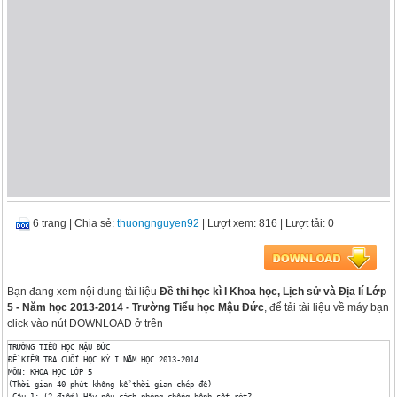
6 trang
|
Chia sẻ:
thuongnguyen92
| Lượt xem: 816
| Lượt tải: 0
Bạn đang xem nội dung tài liệu
Đề thi học kì I Khoa học, Lịch sử và Địa lí Lớp
5 - Năm học 2013-2014 - Trường Tiểu học Mậu Đức
, để tải tài liệu về máy bạn
click vào nút DOWNLOAD ở trên
TRƯỜNG TIỂU HỌC MẬU ĐỨC

ĐỀ KIỂM TRA CUỐI HỌC KỲ I NĂM HỌC 2013-2014

MÔN: KHOA HỌC LỚP 5

(Thời gian 40 phút không kể thời gian chép đề)

 Câu 1: (2 điểm) Hãy nêu cách phòng chống bệnh sốt rét?
