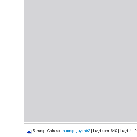
5 trang
|
Chia sẻ:
thuongnguyen92
| Lượt xem: 640
| Lượt tải: 0