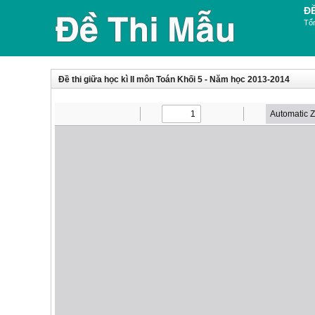
Đ
Tổn
Đề thi giữa học kì II môn Toán Khối 5 - Năm học 2013-2014