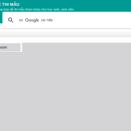
Ề THI MẪU
g hợp đề thi mẫu tham khảo cho học sinh, sinh viên.