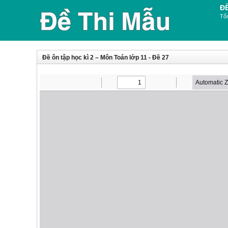
Đ
Tổn
Đề ôn tập học kì 2 – Môn Toán lớp 11 - Đề 27