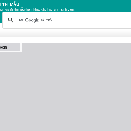
Ề THI MẪU
g hợp đề thi mẫu tham khảo cho học sinh, sinh viên.