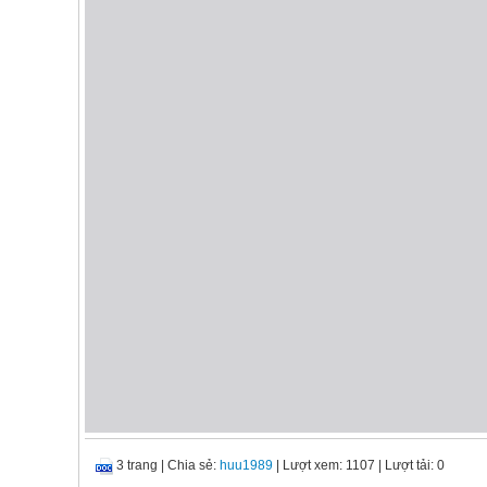
3 trang
|
Chia sẻ:
huu1989
| Lượt xem: 1107
| Lượt tải: 0