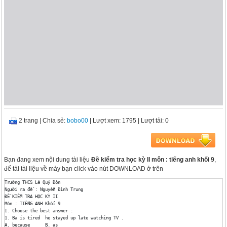
2 trang
|
Chia sẻ:
bobo00
| Lượt xem: 1795
| Lượt tải: 0
Bạn đang xem nội dung tài liệu
Đề kiểm tra học kỳ II môn : tiếng anh khối 9
,
để tải tài liệu về máy bạn click vào nút DOWNLOAD ở trên
Trường THCS Lê Quý Đôn

Người ra đề : Nguyễn Đình Trung

ĐỀ KIỂM TRA HỌC KỲ II

Môn : TIẾNG ANH Khối 9

I. Choose the best answer :

1. Ba is tired  he stayed up late watching TV .

A. because	B. as	
