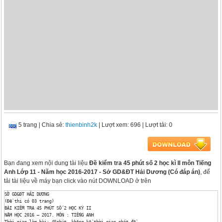
5 trang
|
Chia sẻ:
thienbinh2k
| Lượt xem: 696
| Lượt tải: 0
Bạn đang xem nội dung tài liệu
Đề kiểm tra 45 phút số 2 học kì II môn Tiếng
Anh Lớp 11 - Năm học 2016-2017 - Sở GD&ĐT Hải Dương (Có đáp án)
, để
tải tài liệu về máy bạn click vào nút DOWNLOAD ở trên
SỞ GD&ĐT HẢI DƯƠNG

(Đề thi có 03 trang)

BÀI KIỂM TRA 45 PHÚT SỐ 2 HỌC KỲ II

NĂM HỌC 2016 – 2017. MÔN : TIẾNG ANH

Thời gian làm bài: 45phút, không kể thời gian phát đề
