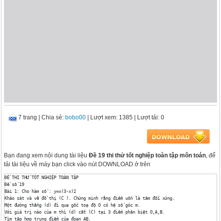
7 trang
|
Chia sẻ:
bobo00
| Lượt xem: 1385
| Lượt tải: 0
Bạn đang xem nội dung tài liệu
Đề 19 thi thử tốt nghiệp toàn tập môn toán
, để
tải tài liệu về máy bạn click vào nút DOWNLOAD ở trên
ĐỀ THI THỬ TỐT NGHIỆP TOÀN TẬP

Đề số 19

Bài 1: Cho hàm số : y=x(3-x)2

Khảo sát và vẽ đồ thị (C ). Chứng minh rằng điểm uốn là tâm đối xứng.

Một đường thẳng (d) đi qua gốc toạ độ O có hệ số góc m.

Với giá trị nào của m thì (d) cắt (C) tại 3 điểm phân biệt O,A,B.

Tìm tập hợp trung điểm của đoạn AB.
