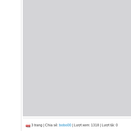
3 trang
|
Chia sẻ:
bobo00
| Lượt xem: 1318
| Lượt tải: 0