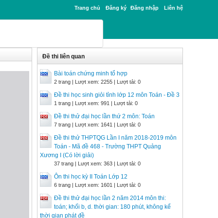
Trang chủ
Đăng ký
Đăng nhập
Liên hệ
Đề thi liên quan
Bài toán chứng minh tổ hợp
2 trang | Lượt xem: 2255 | Lượt tải: 0
Đề thi học sinh giỏi tỉnh lớp 12 môn Toán - Đề 3
1 trang | Lượt xem: 991 | Lượt tải: 0
Đề thi thử đại học lần thứ 2 môn: Toán
7 trang | Lượt xem: 1641 | Lượt tải: 0
Đề thi thử THPTQG Lần I năm 2018-2019 môn
Toán - Mã đề 468 - Trường THPT Quảng
Xương I (Có lời giải)
37 trang | Lượt xem: 363 | Lượt tải: 0
Ôn thi học kỳ II Toán Lớp 12
6 trang | Lượt xem: 1601 | Lượt tải: 0
Đề thi thử đại học lần 2 năm 2014 môn thi:
toán; khối b, d. thời gian: 180 phút, không kể
thời gian phát đề