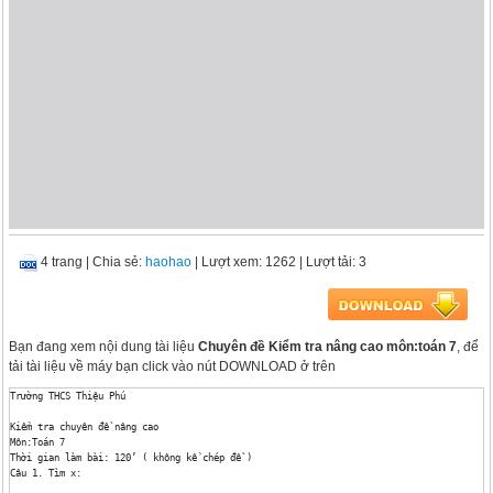
4 trang
|
Chia sẻ:
haohao
| Lượt xem: 1262
| Lượt tải: 3
Bạn đang xem nội dung tài liệu
Chuyên đề Kiểm tra nâng cao môn:toán 7
, để
tải tài liệu về máy bạn click vào nút DOWNLOAD ở trên
Trường THCS Thiệu Phú 

Kiểm tra chuyên đề nâng cao

Môn:Toán 7

Thời gian làm bài: 120’ ( không kể chép đề )

Câu 1. Tìm x:
