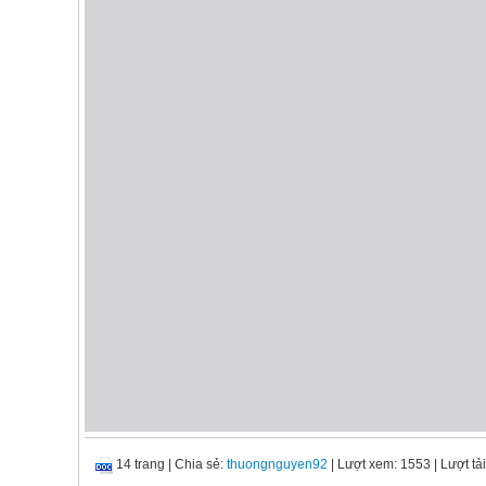
14 trang
|
Chia sẻ:
thuongnguyen92
| Lượt xem: 1553
| Lượt tải