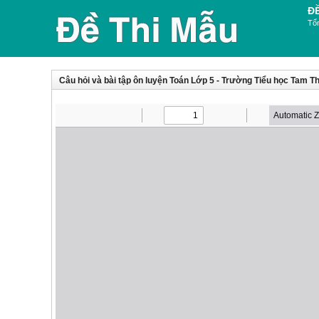
Đ
Tổn
Câu hỏi và bài tập ôn luyện Toán Lớp 5 - Trường Tiểu học Tam T