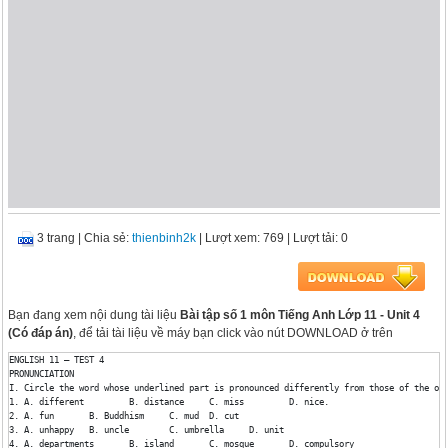
3 trang
|
Chia sẻ:
thienbinh2k
| Lượt xem: 769
| Lượt tải: 0
Bạn đang xem nội dung tài liệu
Bài tập số 1 môn Tiếng Anh Lớp 11 - Unit 4
(Có đáp án)
, để tải tài liệu về máy bạn click vào nút DOWNLOAD ở trên
ENGLISH 11 – TEST 4

PRONUNCIATION

I. Circle the word whose underlined part is pronounced differently from those of the oth
1. A. different 	B. distance 	C. miss 	D. nice.

2. A. fun 	B. Buddhism 	C. mud 	D. cut

3. A. unhappy 	B. uncle 	C. umbrella 	D. unit

4. A. departments 	B. island 	C. mosque 	D. compulsory
